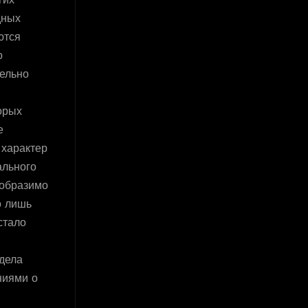
гих
дных
ются
о
тельно
орых
е
характер
ального
ообразимо
о лишь
стало
дела
ниями о