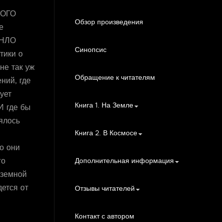
ОГО
Обзор произведения
е
 НЛО
Синопсис
тики о
не так уж
Обращение к читателям
ний, где
ует
Книга 1. На Земле
И где бы
ялось
Книга 2. В Космосе
о они
го
Дополнительная информация
еземной
ется от
Отзывы читателей
Контакт с автором