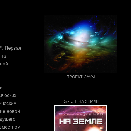
. Первая
 на
мной
с
ПРОЕКТ ЛАУМ
 в
ических
Книга 1. НА ЗЕМЛЕ
ическим
ние новой
удущего
овместном