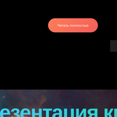
Читать полностью
езентация к