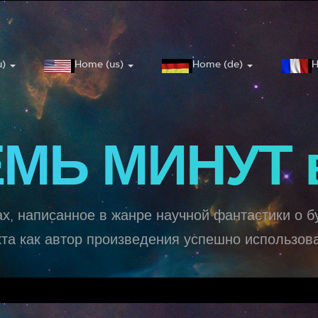
u)
Home (us)
Home (de)
H
МЬ МИНУТ 
х, написанное в жанре научной фантастики о 
та как автор произведения успешно использовал