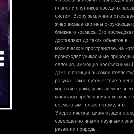
человека знакомят с природой дру
планет и спутников соседних звез
систем. Взору землянина открыва
живописные картины окружающег
ближнего космоса. Его последова
доставляют до таких объектов в
космическом пространстве, на кот
происходят уникальные природны
явления, имеющие необъяснимый 
даже с позиций высокоинтеллекту
разума. Такое путешествие в нев
короткие сроки, исчисляемое всег
минутами пребывания в космосе, 
возможным только потому, что
Энергетическая цивилизация овла
совершенно иными научными зна
развитии природы.