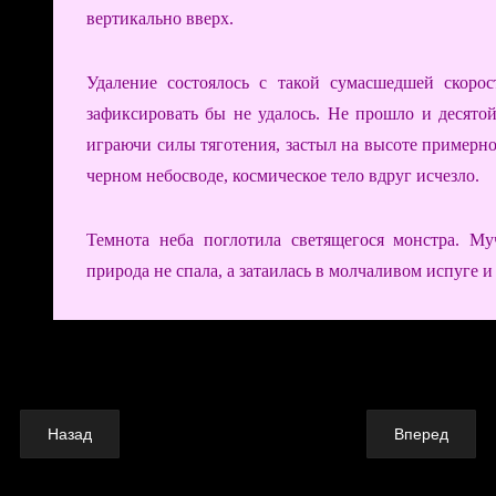
вертикально вверх.
Удаление состоялось с такой сумасшедшей скоро
зафиксировать бы не удалось. Не прошло и десятой
играючи силы тяготения, застыл на высоте примерно
черном небосводе, космическое тело вдруг исчезло.
Темнота неба поглотила светящегося монстра. М
природа не спала, а затаилась в молчаливом испуге 
Назад
Вперед